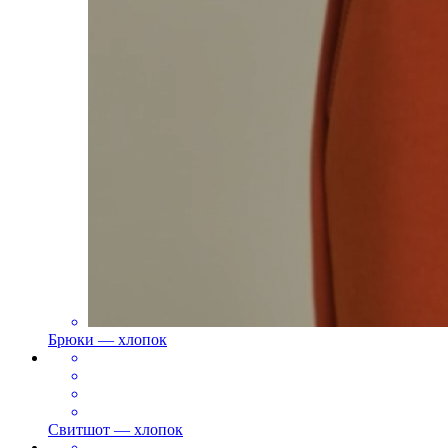
Брюки — хлопок
Свитшот — хлопок