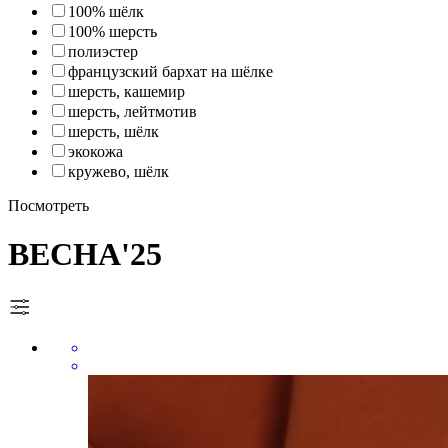
100% шёлк
100% шерсть
полиэстер
французский бархат на шёлке
шерсть, кашемир
шерсть, лейтмотив
шерсть, шёлк
экокожа
кружево, шёлк
Посмотреть
ВЕСНА'25