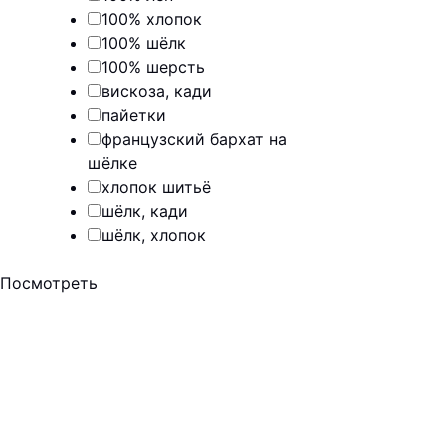
100% хлопок
100% шёлк
100% шерсть
вискоза, кади
пайетки
французский бархат на
шёлке
хлопок шитьё
шёлк, кади
шёлк, хлопок
Посмотреть