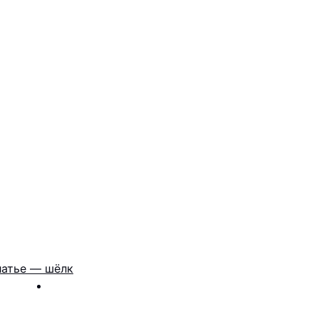
атье — шёлк