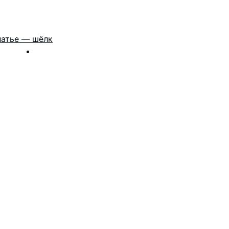
атье — шёлк