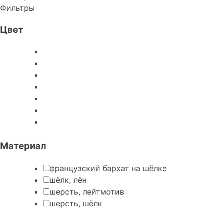
Фильтры
Цвет
Материал
французский бархат на шёлке
шёлк, лён
шерсть, лейтмотив
шерсть, шёлк