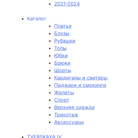
2021-2024
Каталог
Платья
Блузы
Рубашки
Топы
Юбки
Брюки
Шорты
Кардиганы и свитеры
Пиджаки и смокинги
Жилеты
Спорт
Верхняя одежда
Трикотаж
Аксессуары
TVERSKAYA IV