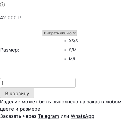
42 000
Р
XS/S
Размер
:
S/M
M/L
Количество
товара
В корзину
Юбка
Изделие может быть выполнено на заказ в любом
двойная
цвете и размере
—
Заказать через
Telegram
или
WhatsApp
кружево