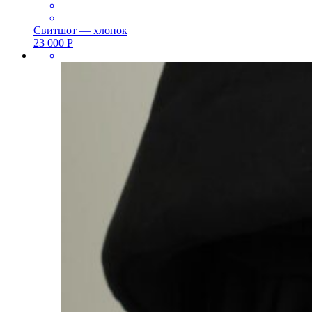
Свитшот — хлопок
23 000
Р