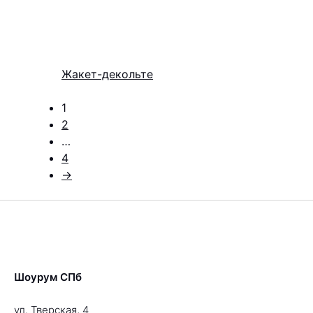
Жакет-декольте
1
2
…
4
→
Шоурум СПб
ул. Тверская, 4