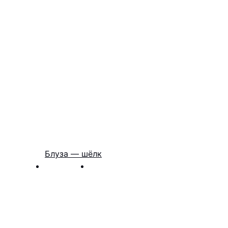
Блуза — шёлк