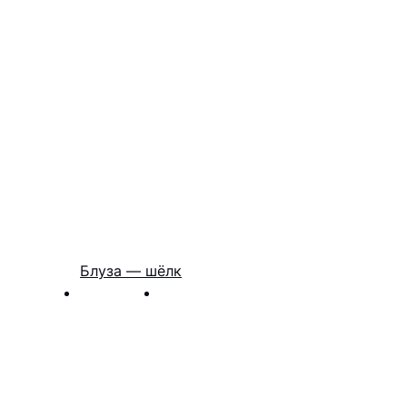
Блуза — шёлк