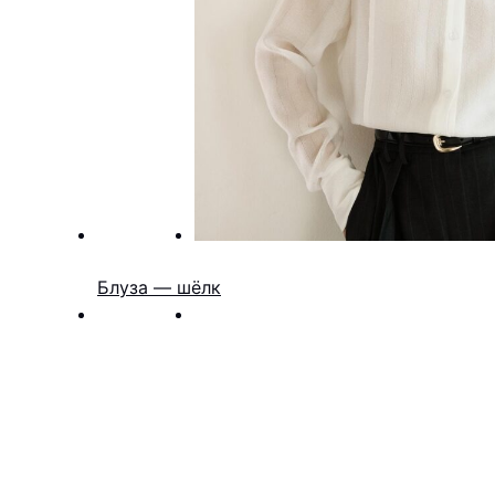
Блуза — шёлк