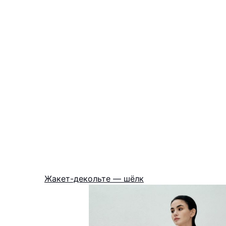
Жакет-декольте — шёлк