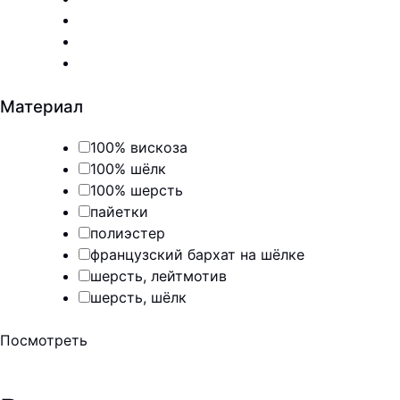
Материал
100% вискоза
100% шёлк
100% шерсть
пайетки
полиэстер
французский бархат на шёлке
шерсть, лейтмотив
шерсть, шёлк
Посмотреть