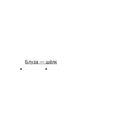
Блуза — шёлк