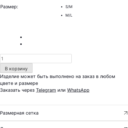
Размер
:
S/M
M/L
Количество
товара
В корзину
Жилет
Изделие может быть выполнено на заказ в любом
—
цвете и размере
шерсть,
Заказать через
Telegram
или
WhatsApp
лейтмотив
Размерная сетка