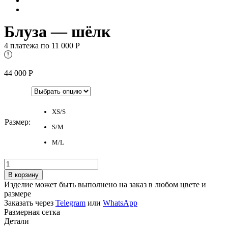
Блуза — шёлк
4 платежа по
11 000
Р
44 000
Р
XS/S
Размер
:
S/M
M/L
Количество
товара
В корзину
Блуза
Изделие может быть выполнено на заказ в любом цвете и
—
размере
шёлк
Заказать через
Telegram
или
WhatsApp
Размерная сетка
Детали