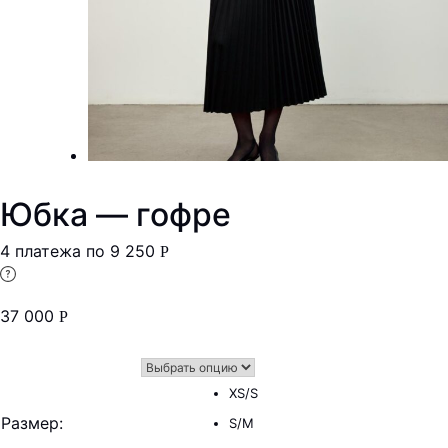
Юбка — гофре
4 платежа по
9 250
Р
37 000
Р
XS/S
Размер
:
S/M