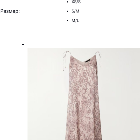
XS/S
Размер
:
S/M
M/L