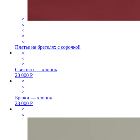
Платье на бретелях с сорочкой
Свитшот — хлопок
23 000
Р
Брюки — хлопок
23 000
Р