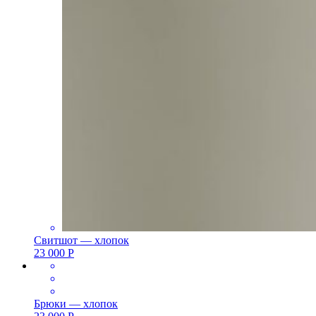
Свитшот — хлопок
23 000
Р
Брюки — хлопок