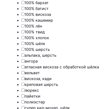
100% бархат
100% батист
100% вискоза
100% кашемир
100% лён
100% твид
100% хлопок
100% шёлк
100% шерсть
альпака, шерсть
ангора
атласная вискоза с обработкой шёлка
вельвет
вискоза, кади
креповая шерсть
люрекс
пайетки
полиэстер
супер кид-мохер, шёлк