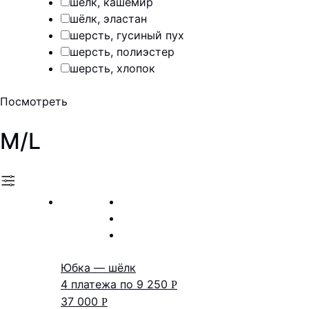
шёлк, кашемир
шёлк, эластан
шерсть, гусиный пух
шерсть, полиэстер
шерсть, хлопок
Посмотреть
M/L
Юбка — шёлк
4 платежа по
9 250
Р
37 000
Р