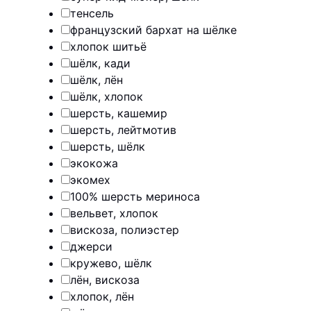
тенсель
французский бархат на шёлке
хлопок шитьё
шёлк, кади
шёлк, лён
шёлк, хлопок
шерсть, кашемир
шерсть, лейтмотив
шерсть, шёлк
экокожа
экомех
100% шерсть мериноса
вельвет, хлопок
вискоза, полиэстер
джерси
кружево, шёлк
лён, вискоза
хлопок, лён